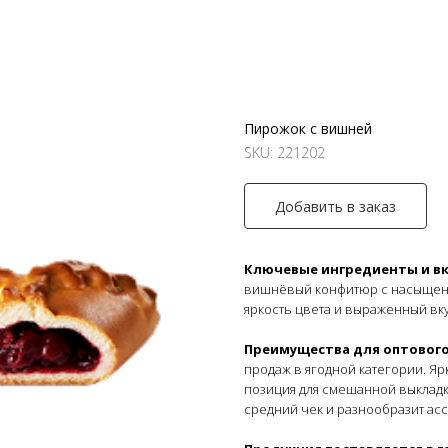
Пирожок с вишней
SKU:
221202
Добавить в заказ
Ключевые ингредиенты и вк
вишнёвый конфитюр с насыщенн
яркость цвета и выраженный вк
Преимущества для оптового
продаж в ягодной категории. Яр
позиция для смешанной выклад
средний чек и разнообразит ас