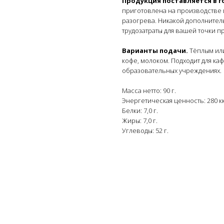
Продукция поставляется в
приготовлена на производстве 
разогрева. Никакой дополнител
трудозатраты для вашей точки п
Варианты подачи.
Тёплым или
кофе, молоком. Подходит для каф
образовательных учреждениях.
Масса нетто: 90 г.
Энергетическая ценность: 280 кк
Белки: 7,0 г.
Жиры: 7,0 г.
Углеводы: 52 г.