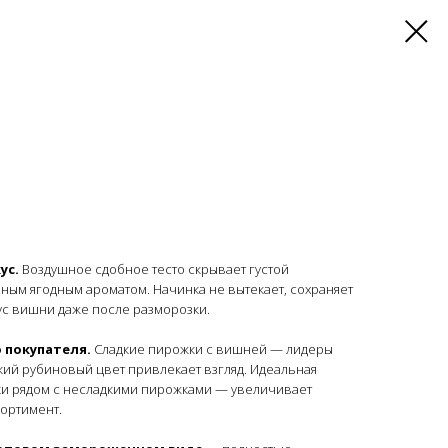
ус.
Воздушное сдобное тесто скрывает густой
ым ягодным ароматом. Начинка не вытекает, сохраняет
ус вишни даже после разморозки.
 покупателя.
Сладкие пирожки с вишней — лидеры
кий рубиновый цвет привлекает взгляд. Идеальная
ки рядом с несладкими пирожками — увеличивает
сортимент.