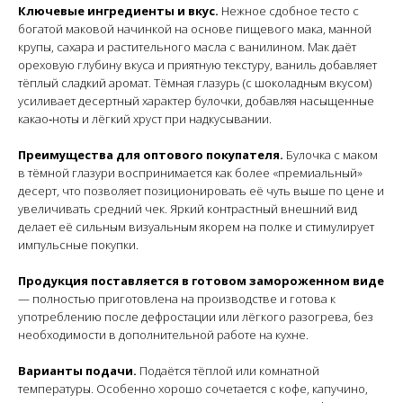
Ключевые ингредиенты и вкус.
Нежное сдобное тесто с
богатой маковой начинкой на основе пищевого мака, манной
крупы, сахара и растительного масла с ванилином. Мак даёт
ореховую глубину вкуса и приятную текстуру, ваниль добавляет
тёплый сладкий аромат. Тёмная глазурь (с шоколадным вкусом)
усиливает десертный характер булочки, добавляя насыщенные
какао‑ноты и лёгкий хруст при надкусывании.
Преимущества для оптового покупателя.
Булочка с маком
в тёмной глазури воспринимается как более «премиальный»
десерт, что позволяет позиционировать её чуть выше по цене и
увеличивать средний чек. Яркий контрастный внешний вид
делает её сильным визуальным якорем на полке и стимулирует
импульсные покупки.
Продукция поставляется в готовом замороженном виде
— полностью приготовлена на производстве и готова к
употреблению после дефростации или лёгкого разогрева, без
необходимости в дополнительной работе на кухне.
Варианты подачи.
Подаётся тёплой или комнатной
температуры. Особенно хорошо сочетается с кофе, капучино,