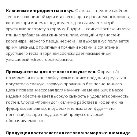
Ключевые ингредиенты и вкус.
Основа — нежное слоёное
тесто из пшеничной муки высшего сорта и растительных жиров,
которое при выпечке поднимается, расслаивается и даёт
хрустящую золотистую корочку. Внутри — сочная сосиска из мяса
птицы с добавлением свиного шпика, специй и пряностей:
кориандра, чёрного перца, чеснока. На выходе вкус получается
ярким, мясным, с приятными пряными нотами, а сочетание
хрустящего теста и горячей сосиски даёт насыщенный,
узнаваемый «street food»-характер.
Преимущества для оптового покупателя.
Формат п/ф
позволяет выпекать слойку прямо в точке продаж и предлагать
покупателю свежую, горячую продукцию без полноценного
цеха и повара. Массовая доля начинки не менее 50% к массе
изделия обеспечивает высокую сытность и удовлетворённость
гостей. Слойка «Френч дог» отлично работает в кофейнях, на
фудкортах, заправках, в буфетах и точках стритфуда — это
понятный, быстро продаваемый продукт с высокой
оборачиваемостью.
Продукция поставляется в готовом замороженном виде